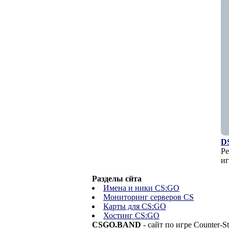
D
Ре
иг
Разделы сйта
Имена и ники CS:GO
Мониторинг серверов CS
Карты для CS:GO
Хостинг CS:GO
CSGO.BAND
- сайт по игре Counter-S