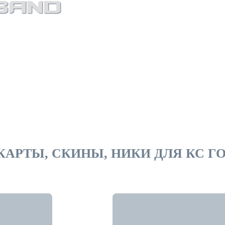
, крутые ники
ы CS:GO
 КАРТЫ, СКИНЫ, НИКИ ДЛЯ КС Г